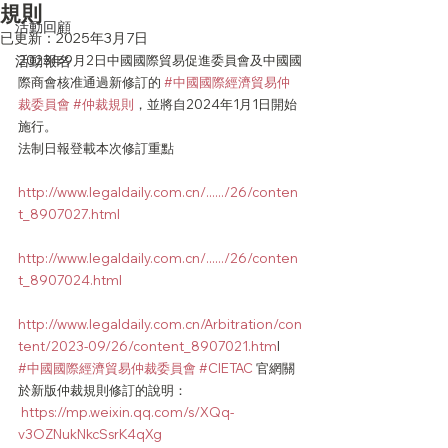
規則
活動回顧
已更新：
2025年3月7日
活動報名
2023年9月2日中國國際貿易促進委員會及中國國
際商會核准通過新修訂的 
#中國國際經濟貿易仲
裁委員會
#仲裁規則
，並將自2024年1月1日開始
施行。
法制日報登載本次修訂重點
http://www.legaldaily.com.cn/....../26/conten
t_8907027.html
http://www.legaldaily.com.cn/....../26/conten
t_8907024.html
http://www.legaldaily.com.cn/Arbitration/con
tent/2023-09/26/content_8907021.htm
l
#中國國際經濟貿易仲裁委員會
#CIETAC
 官網關
於新版仲裁規則修訂的說明：
https://mp.weixin.qq.com/s/XQq-
v3OZNukNkcSsrK4qXg