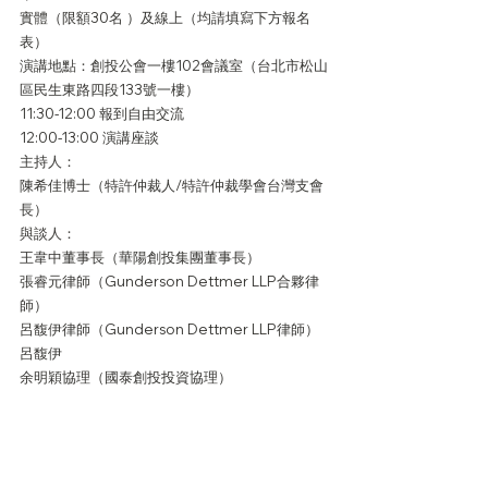
實體（限額30名 ）及線上（均請填寫下方報名
表）
演講地點：創投公會一樓102會議室（台北市松山
區民生東路四段133號一樓）
11:30-12:00 報到自由交流
12:00-13:00 演講座談
主持人：
陳希佳博士（特許仲裁人/特許仲裁學會台灣支會
長）
與談人：
王韋中董事長（華陽創投集團董事長）
張睿元律師（Gunderson Dettmer LLP合夥律
師）
呂馥伊律師（Gunderson Dettmer LLP律師）
呂馥伊
余明穎協理（國泰創投投資協理）