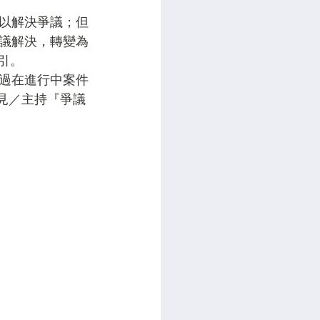
以解決爭議；但
議解決，轉變為
引。
過在進行中案件
見／主持『爭議