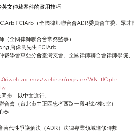
於英文仲裁案件的實用技巧
C.Arb FCIArb（全國律師聯合會ADR委員會主委、眾
師（全國律師聯合會常務監事）
ong 唐偉良先生 FCIArb
仲裁學會東亞分會臺灣支會、全國律師聯合會律師學院、
us06web.zoom.us/webinar/register/WN_tIOph-
lw
上同步，以中文進行。
聯合會（台北市中正區忠孝西路一段4號7樓c室）
心
☕️
會替代性爭議解決（ADR）法律專業領域進修時數