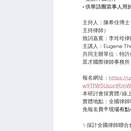
• 
供華語圈當事人用
主持人：陳希佳博士 
主持律師）
致詞嘉賓：李玲玲律
主講人：Eugene Th
共同主辦單位：特許
眾才國際律師事務所
報名網址：
https://
w9TfW5UsortRmW
本研討會採實體/線
實體地點：全國律師
免報名費🍭
現場有點
✨採計全國律師聯合