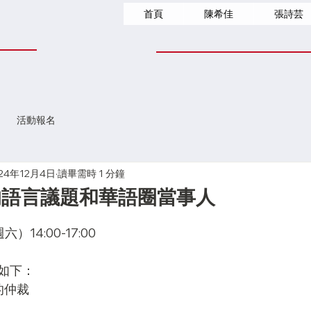
首頁
陳希佳
張詩芸
活動報名
24年12月4日
讀畢需時 1 分鐘
的語言議題和華語圈當事人
）14:00-17:00
如下：
的仲裁