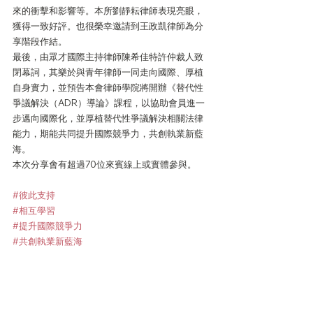
來的衝擊和影響等。本所劉靜耘律師表現亮眼，
獲得一致好評。也很榮幸邀請到王政凱律師為分
享階段作結。
最後，由眾才國際主持律師陳希佳特許仲裁人致
閉幕詞，其樂於與青年律師一同走向國際、厚植
自身實力，並預告本會律師學院將開辦《替代性
爭議解決（ADR）導論》課程，以協助會員進一
步邁向國際化，並厚植替代性爭議解決相關法律
能力，期能共同提升國際競爭力，共創執業新藍
海。
本次分享會有超過70位來賓線上或實體參與。
#彼此支持
#相互學習
#提升國際競爭力
#共創執業新藍海