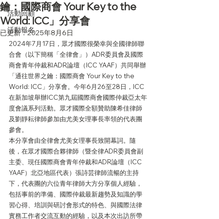
鑰：國際商會 Your Key to the
活動回顧
World: ICC」分享會
活動報名
已更新：
2025年8月6日
2024年7月17日，眾才國際很榮幸與全國律師聯
合會（以下簡稱「全律會」）ADR委員會及國際
商會青年仲裁和ADR論壇（ICC YAAF）共同舉辦
「通往世界之鑰：國際商會 Your Key to the 
World: ICC」分享會。今年6月26至28日，ICC
在新加坡舉辦ICC第九屆國際商會國際仲裁亞太年
度會議系列活動。眾才國際全額贊助陳希佳律師
及劉靜耘律師參加由尤美女理事長率領的代表團
參會。
本分享會由全律會尤美女理事長致開幕詞。隨
後，在眾才國際合夥律師（暨全律ADR委員會副
主委、現任國際商會青年仲裁和ADR論壇（ICC 
YAAF）北亞地區代表）張詩芸律師流暢的主持
下，代表團的六位青年律師大方分享個人經驗，
包括事前的準備、國際仲裁最新趨勢及知識的學
習心得、培訓與研討會形式的特色、與國際法律
實務工作者交流互動的經驗，以及本次出訪所帶