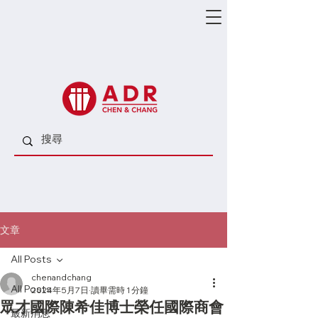
文章
All Posts
chenandchang
All Posts
2024年5月7日
讀畢需時 1 分鐘
眾才國際陳希佳博士榮任國際商會
最新消息