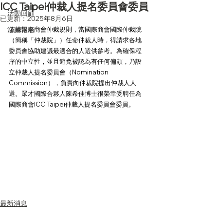
ICC Taipei仲裁人提名委員會委員
活動回顧
已更新：
2025年8月6日
活動報名
依據國際商會仲裁規則，當國際商會國際仲裁院
（簡稱「仲裁院」）任命仲裁人時，得請求各地
委員會協助建議最適合的人選供參考。為確保程
序的中立性，並且避免被認為有任何偏頗，乃設
立仲裁人提名委員會（Nomination 
Commission），負責向仲裁院提出仲裁人人
選。眾才國際合夥人陳希佳博士很榮幸受聘任為
國際商會ICC Taipei仲裁人提名委員會委員。
最新消息