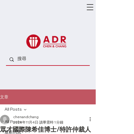
文章
All Posts
chenandchang
All Posts
2024年11月4日
讀畢需時 1 分鐘
眾才國際陳希佳博士/特許仲裁人
最新消息