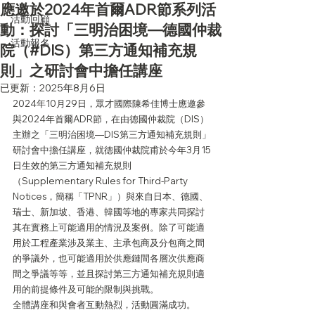
應邀於2024年首爾ADR節系列活
活動回顧
動：探討「三明治困境—德國仲裁
活動報名
院（#DIS）第三方通知補充規
則」之研討會中擔任講座
已更新：
2025年8月6日
2024年10月29日，眾才國際陳希佳博士應邀參
與2024年首爾ADR節，在由德國仲裁院（DIS）
主辦之「三明治困境—DIS第三方通知補充規則」
研討會中擔任講座，就德國仲裁院甫於今年3月15
日生效的第三方通知補充規則
（Supplementary Rules for Third-Party 
Notices，簡稱「TPNR」）與來自日本、德國、
瑞士、新加坡、香港、韓國等地的專家共同探討
其在實務上可能適用的情況及案例。除了可能適
用於工程產業涉及業主、主承包商及分包商之間
的爭議外，也可能適用於供應鏈間各層次供應商
間之爭議等等，並且探討第三方通知補充規則適
用的前提條件及可能的限制與挑戰。
全體講座和與會者互動熱烈，活動圓滿成功。