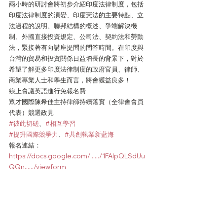
兩小時的研討會將初步介紹印度法律制度，包括
印度法律制度的演變、印度憲法的主要特點、立
法過程的說明、聯邦結構的概述、爭端解決機
制、外國直接投資規定、公司法、契約法和勞動
法，緊接著有向講座提問的問答時間。在印度與
台灣的貿易和投資關係日益增長的背景下，對於
希望了解更多印度法律制度的政府官員、律師、
商業專業人士和學生而言，將會獲益良多！
線上會議英語進行免報名費
眾才國際陳希佳主持律師持續落實（全律會會員
代表）競選政見
#彼此切磋
、
#相互學習
#提升國際競爭力
、
#共創執業新藍海
報名連結：
https://docs.google.com/....../1FAIpQLSdUu
QQn....../viewform