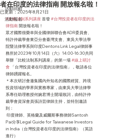
者在印度的法律指南 開放報名啦！
活動回顧
已更新：
2025年8月21日
活動報名
#比較法制系列講座
 首發 
#台灣投資者在印度的法
律指南
 開放報名啦！ 
眾才國際很榮幸與全國律師聯合會ADR委員會、
特許仲裁學會東亞分會臺灣支會、東吳大學法學
院暨法律學系與印度Dentons Link Legal律師事
務所於2023年10月14日（六）14:00-16:30共同
舉辦「比較法制系列講座」的第一場 
#線上研討
會
 「台灣投資者在印度的法律指南」，敬請各位
律師踴躍報名。
＊本次研討會邀集國內外知名的國際經貿、跨境
投資領域的學界與實務專家，由東吳大學法律學
系專任助理教授何婉君博士開場致詞，由特許仲
裁學會資深會員張詩芸律師主持，並特別邀請
到：
 印度律師、英格蘭及威爾斯事務律師Santosh 
Pai分享Legal Guide for Taiwanese Investors 
in India（台灣投資者在印度的法律指南）（英語
進行）