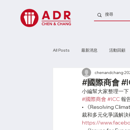
All Posts
最新消息
活動回顧
chenandchang
20
#國際商會 #
小編幫大家整理一下
#國際商會
#ICC
 報
• 《Resolving Clim
裁和多元化爭議解決
https://www.face