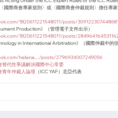
ts Acting Under the ICC Expert Rules or the ICC Rules
n》（根據〈國際商會專家規則〉或〈國際商會仲裁規則〉擔任專
book.com/1820611221548011/posts/30912230744868
Document Production》（管理電子文件出示）
book.com/1820611221548011/posts/28496416453116
Technology in International Arbitration》（國際
ook.com/helena....../posts/2796934007249056
會替代性爭議解決國際中心常委
會青年仲裁人論壇
（ICC YAF）北亞代表