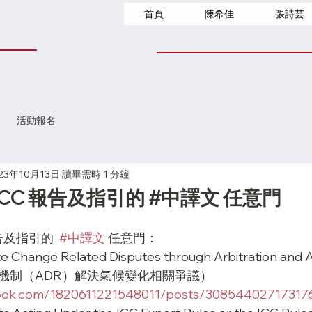
首頁
陳希佳
張詩芸
活動報名
23年10月13日
讀畢需時 1 分鐘
ICC 報告及指引的 #中譯文 任意門
告及指引的  
#中譯文
 任意門：
ate Change Related Disputes through Arbitration
機制（ADR）解決氣候變化相關爭議）
book.com/1820611221548011/posts/30854402717317