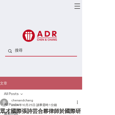
文章
All Posts
chenandchang
All Posts
2024年10月25日
讀畢需時 1 分鐘
眾才國際張詩芸合夥律師於國際研
最新消息