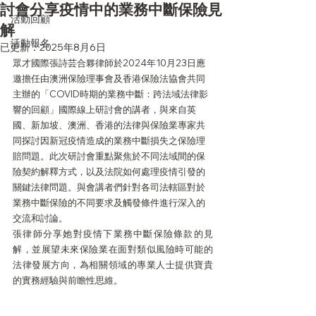
討會分享疫情中的業務中斷保險見
活動回顧
解
活動報名
已更新：
2025年8月6日
眾才國際張詩芸合夥律師於2024年10月23日應
邀擔任由澳洲保險理事會及香港保險法協會共同
主辦的「COVID時期的業務中斷：跨法域法律影
響的回顧」國際線上研討會的講者，與來自英
國、新加坡、澳洲、香港的法律與保險業專家共
同探討因新冠疫情造成的業務中斷損失之保險理
賠問題。此次研討會重點聚焦於不同法域間的保
險契約解釋方式，以及法院如何處理疫情引發的
關鍵法律問題。與會講者們針對各司法轄區對於
業務中斷保險的不同要求及觸發條件進行深入的
交流和討論。
張律師分享她對疫情下業務中斷保險條款的見
解，並展望未來保險業在面對類似風險時可能的
法律發展方向，為相關領域的專業人士提供寶貴
的實務經驗與前瞻性思維。