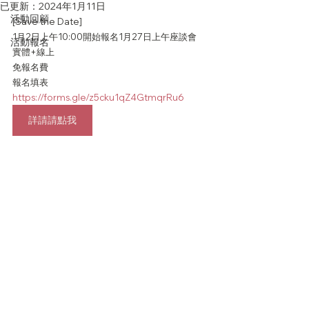
已更新：
2024年1月11日
活動回顧
[Save the Date]
1月2日上午10:00開始報名1月27日上午座談會
活動報名
實體+線上
免報名費
報名填表
https://forms.gle/z5cku1qZ4GtmqrRu6
詳請請點我